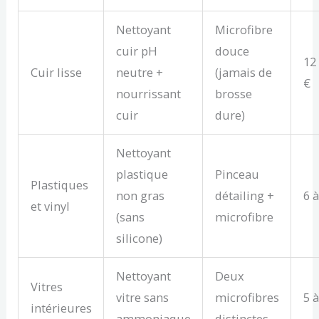
Nettoyant
Microfibre
cuir pH
douce
12
Cuir lisse
neutre +
(jamais de
€
nourrissant
brosse
cuir
dure)
Nettoyant
plastique
Pinceau
Plastiques
non gras
détailing +
6 à
et vinyl
(sans
microfibre
silicone)
Nettoyant
Deux
Vitres
vitre sans
microfibres
5 à
intérieures
ammoniaque
distinctes