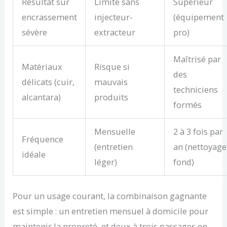
Résultat sur
Limité sans
Supérieur
encrassement
injecteur-
(équipement
sévère
extracteur
pro)
Maîtrisé par
Matériaux
Risque si
des
délicats (cuir,
mauvais
techniciens
alcantara)
produits
formés
Mensuelle
2 à 3 fois par
Fréquence
(entretien
an (nettoyage
idéale
léger)
fond)
Pour un usage courant, la combinaison gagnante
est simple : un entretien mensuel à domicile pour
maintenir la propreté, et deux à trois passages en